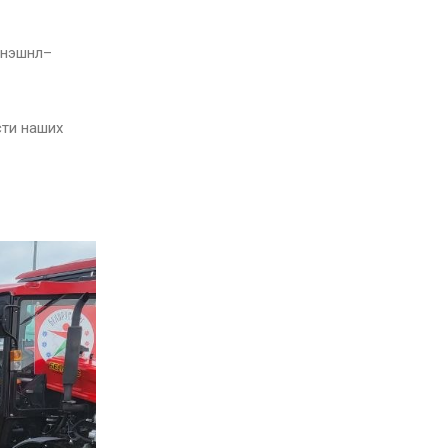
рнэшнл–
сти наших