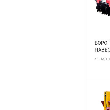
БОРО
НАВЕС
АРТ.
БДН (