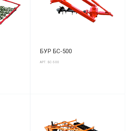
БУР БС-500
АРТ.
БС-500